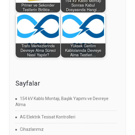
154 kV Kablo Montajı
Primer ve Sekonder
Sonrası Kabul
Testlerin Birlikte…
Dosyasında Hangi…
Trafo Merkezlerinde
Yüksek Gerilim
Devreye Alma Süreci
Kablolarında Devreye
Nasıl Yapılır?
Alma Testleri…
Sayfalar
154 kV Kablo Montajı, Başlık Yapımı ve Devreye
Alma
AG Elektrik Tesisat Kontrolleri
Cihazlarımız