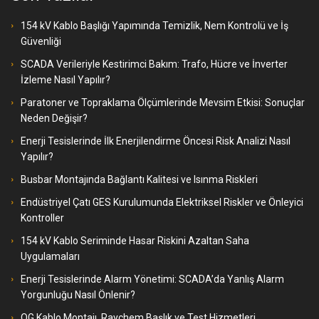
154 kV Kablo Başlığı Yapımında Temizlik, Nem Kontrolü ve İş
Güvenliği
SCADA Verileriyle Kestirimci Bakım: Trafo, Hücre ve İnverter
İzleme Nasıl Yapılır?
Paratoner ve Topraklama Ölçümlerinde Mevsim Etkisi: Sonuçlar
Neden Değişir?
Enerji Tesislerinde İlk Enerjilendirme Öncesi Risk Analizi Nasıl
Yapılır?
Busbar Montajında Bağlantı Kalitesi ve Isınma Riskleri
Endüstriyel Çatı GES Kurulumunda Elektriksel Riskler ve Önleyici
Kontroller
154 kV Kablo Seriminde Hasar Riskini Azaltan Saha
Uygulamaları
Enerji Tesislerinde Alarm Yönetimi: SCADA’da Yanlış Alarm
Yorgunluğu Nasıl Önlenir?
OG Kablo Montajı, Raychem Başlık ve Test Hizmetleri