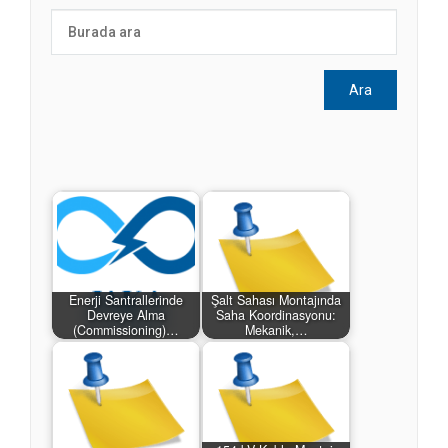
Enerji Santrallerinde
Şalt Sahası Montajında
Devreye Alma
Saha Koordinasyonu:
(Commissioning)…
Mekanik,…