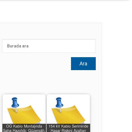
OG Kablo Montajında
154 kV Kablo Seriminde
Saha Hazırlığı: Güzergâh,
Hasar Riskini Azaltan