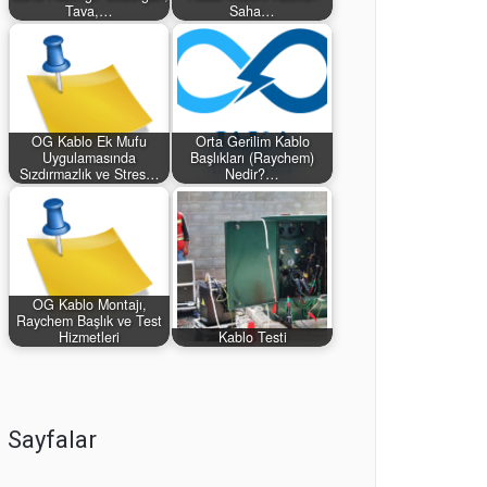
Tava,…
Saha…
OG Kablo Ek Mufu
Orta Gerilim Kablo
Uygulamasında
Başlıkları (Raychem)
Sızdırmazlık ve Stres…
Nedir?…
OG Kablo Montajı,
Raychem Başlık ve Test
Hizmetleri
Kablo Testi
Sayfalar