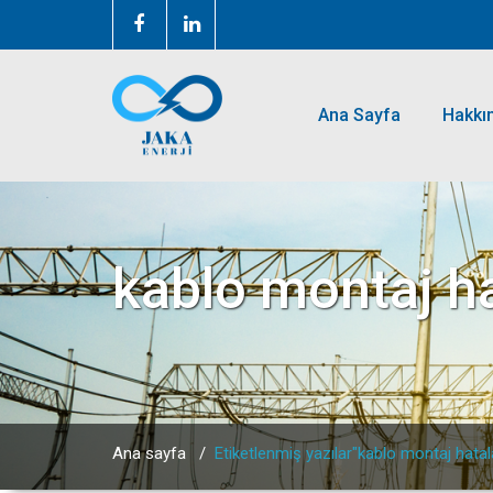
Ana Sayfa
Hakkı
kablo montaj ha
Ana sayfa
/
Etiketlenmiş yazılar"kablo montaj hatal