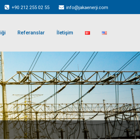
+90 212 255 02 55
info@jakaenerji.com
iği
Referanslar
İletişim