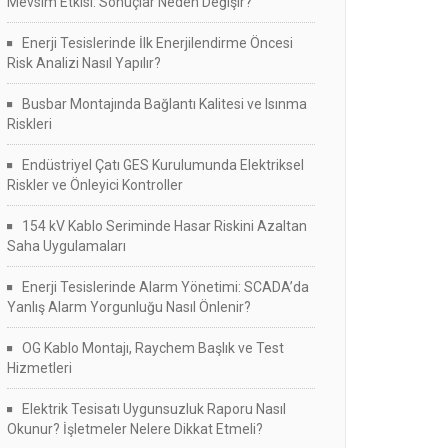
Mevsim Etkisi: Sonuçlar Neden Değişir?
Enerji Tesislerinde İlk Enerjilendirme Öncesi
Risk Analizi Nasıl Yapılır?
Busbar Montajında Bağlantı Kalitesi ve Isınma
Riskleri
Endüstriyel Çatı GES Kurulumunda Elektriksel
Riskler ve Önleyici Kontroller
154 kV Kablo Seriminde Hasar Riskini Azaltan
Saha Uygulamaları
Enerji Tesislerinde Alarm Yönetimi: SCADA’da
Yanlış Alarm Yorgunluğu Nasıl Önlenir?
OG Kablo Montajı, Raychem Başlık ve Test
Hizmetleri
Elektrik Tesisatı Uygunsuzluk Raporu Nasıl
Okunur? İşletmeler Nelere Dikkat Etmeli?