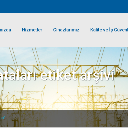
mızda
Hizmetler
Cihazlarımız
Kalite ve İş Güvenl
taları
etiket arşivi
arı"