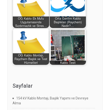
OG Kablo Ek Mufu
Orta Gerilim Kablo
Uygulamasında
Başlıkları (Raychem)
Sızdırmazlık ve Stres…
Nedir?…
OG Kablo Montajı,
Raychem Başlık ve Test
Hizmetleri
Kablo Testi
Sayfalar
154 kV Kablo Montajı, Başlık Yapımı ve Devreye
Alma