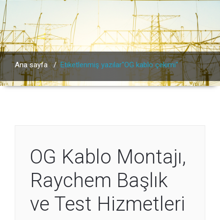
Ana sayfa
/
Etiketlenmiş yazılar"OG kablo çekimi"
OG Kablo Montajı,
Raychem Başlık
ve Test Hizmetleri