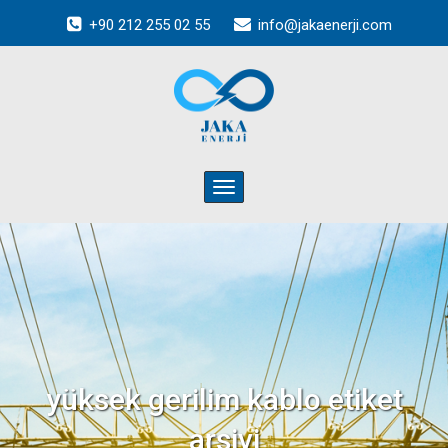
+90 212 255 02 55
info@jakaenerji.com
Toggle
navigation
yüksek gerilim kablo
etiket
arşivi