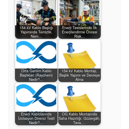
154 kV Kablo Başlığı
Enerji Tesislerinde İlk
Yapımında Temizlik,
Enerjilendirme Öncesi
Nem…
Risk…
Orta Gerilim Kablo
154 kV Kablo Montajı,
Başlıkları (Raychem)
Başlık Yapımı ve Devreye
Nedir?…
Alma
Enerji Kablolarında
OG Kablo Montajında
İzolasyon Direnci Testi
Saha Hazırlığı: Güzergâh,
Nedir?…
Tava,…