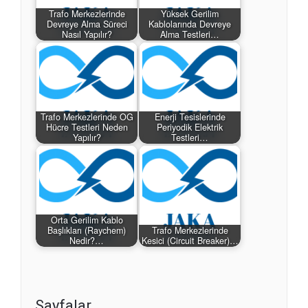
Trafo Merkezlerinde
Yüksek Gerilim
Devreye Alma Süreci
Kablolarında Devreye
Nasıl Yapılır?
Alma Testleri…
Trafo Merkezlerinde OG
Enerji Tesislerinde
Hücre Testleri Neden
Periyodik Elektrik
Yapılır?
Testleri…
Orta Gerilim Kablo
Başlıkları (Raychem)
Trafo Merkezlerinde
Nedir?…
Kesici (Circuit Breaker)…
Sayfalar