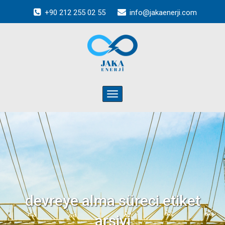
+90 212 255 02 55
info@jakaenerji.com
Toggle
navigation
devreye alma süreci
etiket
arşivi