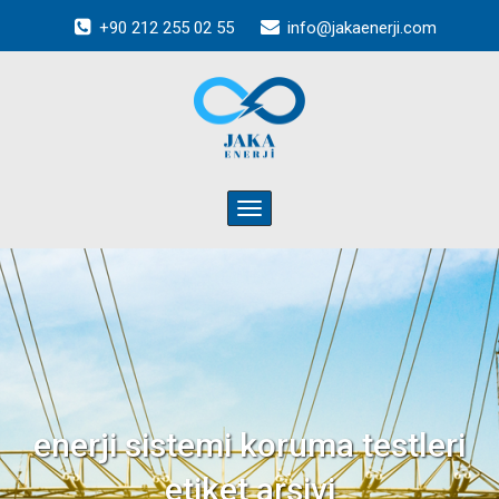
+90 212 255 02 55
info@jakaenerji.com
Toggle
navigation
enerji sistemi koruma testleri
etiket arşivi