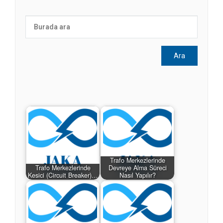
Trafo Merkezlerinde
Trafo Merkezlerinde
Devreye Alma Süreci
Kesici (Circuit Breaker)…
Nasıl Yapılır?