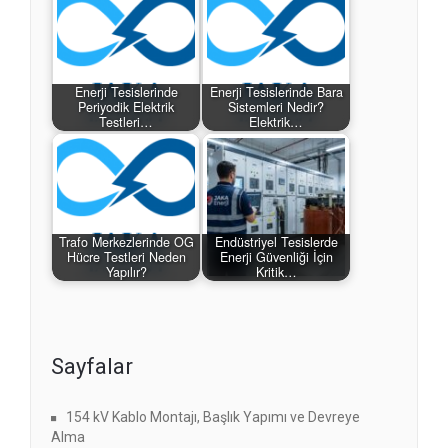
Enerji Tesislerinde
Enerji Tesislerinde Bara
Periyodik Elektrik
Sistemleri Nedir?
Testleri…
Elektrik…
Trafo Merkezlerinde OG
Endüstriyel Tesislerde
Hücre Testleri Neden
Enerji Güvenliği İçin
Yapılır?
Kritik…
Sayfalar
154 kV Kablo Montajı, Başlık Yapımı ve Devreye
Alma