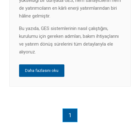
yükseldiği bir dünyada GES, hem sanayicilerin hem
de yatırımcıların en kârlı enerji yatırımlarından biri
hâline gelmiştir.
Bu yazıda, GES sistemlerinin nasıl çalıştığını,
kurulumu için gereken adımları, bakım ihtiyaçlarını
ve yatırım dönüş sürelerini tüm detaylarıyla ele
alıyoruz.
Daha fazlasını oku
1