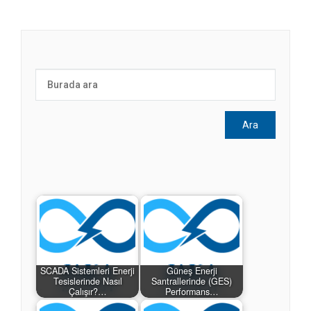
SCADA Sistemleri Enerji
Güneş Enerji
Tesislerinde Nasıl
Santrallerinde (GES)
Çalışır?…
Performans…