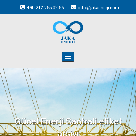
+90 212 255 02 55
info@jakaenerji.com
Toggle
navigation
Günel Enerji Santrali
etiket
arşivi