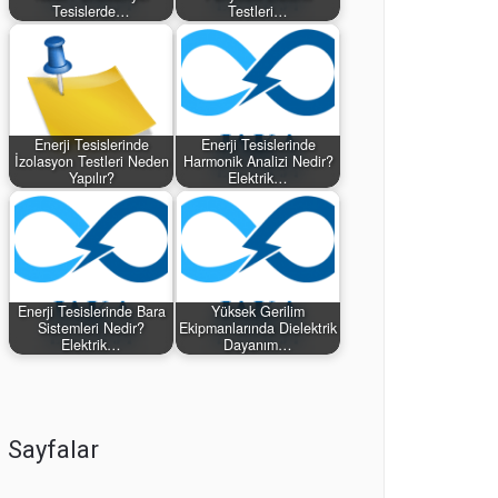
Tesislerde…
Testleri…
Enerji Tesislerinde
Enerji Tesislerinde
İzolasyon Testleri Neden
Harmonik Analizi Nedir?
Yapılır?
Elektrik…
Enerji Tesislerinde Bara
Yüksek Gerilim
Sistemleri Nedir?
Ekipmanlarında Dielektrik
Elektrik…
Dayanım…
Sayfalar