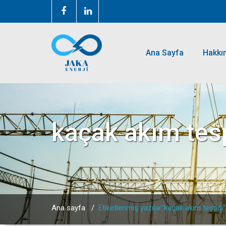
Ana Sayfa
Hakkı
kaçak akım tesp
Ana sayfa
/
Etiketlenmiş yazılar"kaçak akım tespiti"