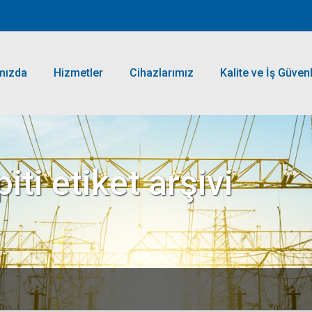
mızda
Hizmetler
Cihazlarımız
Kalite ve İş Güvenl
iti
etiket arşivi