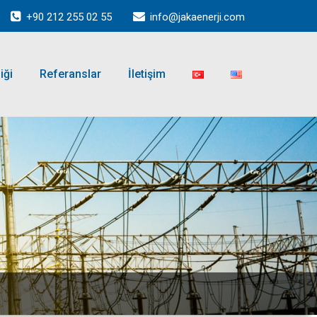
+90 212 255 02 55
info@jakaenerji.com
iği
Referanslar
İletişim