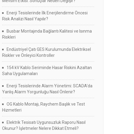
Mevsim Etkisi: Sonuçlar Neden Değişir?
Enerji Tesislerinde İlk Enerjilendirme Öncesi
Risk Analizi Nasıl Yapılır?
Busbar Montajında Bağlantı Kalitesi ve Isınma
Riskleri
Endüstriyel Çatı GES Kurulumunda Elektriksel
Riskler ve Önleyici Kontroller
154 kV Kablo Seriminde Hasar Riskini Azaltan
Saha Uygulamaları
Enerji Tesislerinde Alarm Yönetimi: SCADA’da
Yanlış Alarm Yorgunluğu Nasıl Önlenir?
OG Kablo Montajı, Raychem Başlık ve Test
Hizmetleri
Elektrik Tesisatı Uygunsuzluk Raporu Nasıl
Okunur? İşletmeler Nelere Dikkat Etmeli?