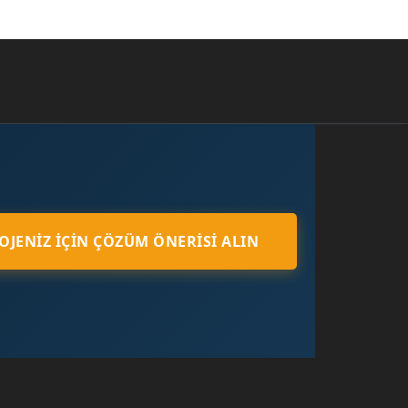
OJENIZ İÇIN ÇÖZÜM ÖNERISI ALIN