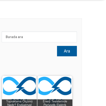
Topraklama Ölçümü
Enerji Tesislerinde
Nedir? Endüstriyel
Periyodik Elektrik