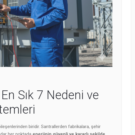
n En Sık 7 Nedeni ve
temleri
ileşenlerinden biridir. Santrallerden fabrikalara, şehir
kadar her noktada
enerjinin güvenli ve kararlı şekilde