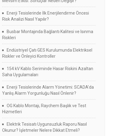
Mevsim Etkisi: Sonuçlar Neden Değişir?
Enerji Tesislerinde İlk Enerjilendirme Öncesi
Risk Analizi Nasıl Yapılır?
Busbar Montajında Bağlantı Kalitesi ve Isınma
Riskleri
Endüstriyel Çatı GES Kurulumunda Elektriksel
Riskler ve Önleyici Kontroller
154 kV Kablo Seriminde Hasar Riskini Azaltan
Saha Uygulamaları
Enerji Tesislerinde Alarm Yönetimi: SCADA’da
Yanlış Alarm Yorgunluğu Nasıl Önlenir?
OG Kablo Montajı, Raychem Başlık ve Test
Hizmetleri
Elektrik Tesisatı Uygunsuzluk Raporu Nasıl
Okunur? İşletmeler Nelere Dikkat Etmeli?