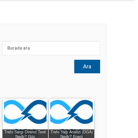
Trafo Sargı Direnci Testi
Trafo Yağı Analizi (DGA)
Nedir? Güç
Nedir? Enerji