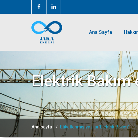
Ana Sayfa
Hakkı
Elektrik Bakım
e
Ana sayfa
/
Etiketlenmiş yazılar"Elektrik Bakım"