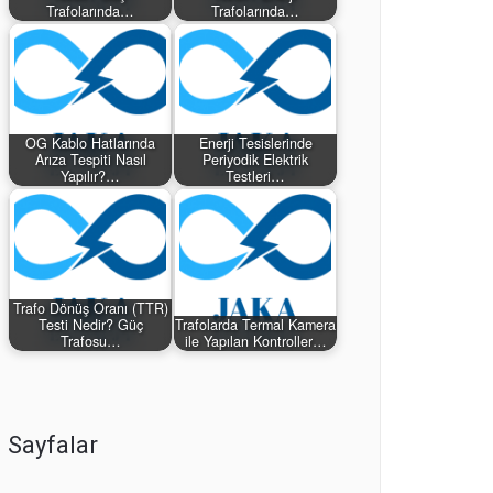
Trafolarında…
Trafolarında…
OG Kablo Hatlarında
Enerji Tesislerinde
Arıza Tespiti Nasıl
Periyodik Elektrik
Yapılır?…
Testleri…
Trafo Dönüş Oranı (TTR)
Testi Nedir? Güç
Trafolarda Termal Kamera
Trafosu…
ile Yapılan Kontroller…
Sayfalar