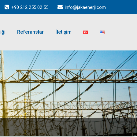
+90 212 255 02 55
info@jakaenerji.com
iği
Referanslar
İletişim