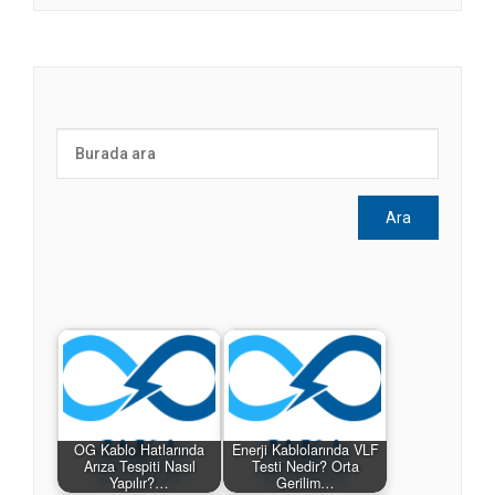
OG Kablo Hatlarında
Enerji Kablolarında VLF
Arıza Tespiti Nasıl
Testi Nedir? Orta
Yapılır?…
Gerilim…