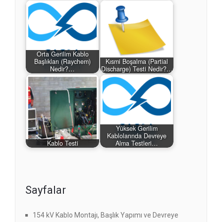
Orta Gerilim Kablo
Başlıkları (Raychem)
Kısmi Boşalma (Partial
Nedir?…
Discharge) Testi Nedir?…
Yüksek Gerilim
Kablolarında Devreye
Kablo Testi
Alma Testleri…
Sayfalar
154 kV Kablo Montajı, Başlık Yapımı ve Devreye