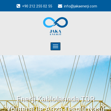
+90 212 255 02 55
info@jakaenerji.com
Toggle
navigation
Enerji Kablolarında TDR
Yöntemi ile Arıza Tespiti Nasıl