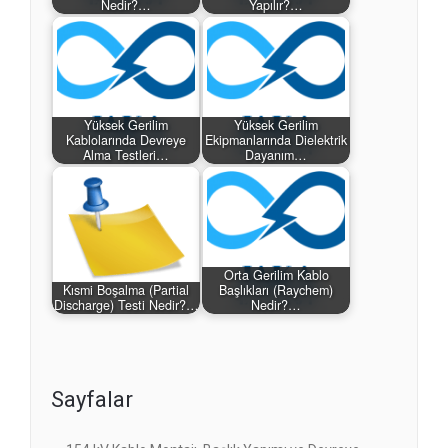
Nedir?…
Yapılır?…
Yüksek Gerilim
Yüksek Gerilim
Kablolarında Devreye
Ekipmanlarında Dielektrik
Alma Testleri…
Dayanım…
Orta Gerilim Kablo
Kısmi Boşalma (Partial
Başlıkları (Raychem)
Discharge) Testi Nedir?…
Nedir?…
Sayfalar