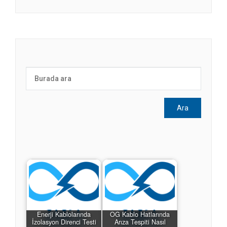
Enerji Kablolarında
OG Kablo Hatlarında
İzolasyon Direnci Testi
Arıza Tespiti Nasıl