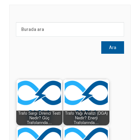
Trafo Sargı Direnci Testi
Trafo Yağı Analizi (DGA)
Nedir? Güç
Nedir? Enerji
Trafolarında…
Trafolarında…