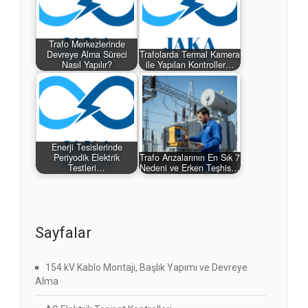
Trafo Merkezlerinde
Devreye Alma Süreci
Trafolarda Termal Kamera
Nasıl Yapılır?
ile Yapılan Kontroller…
Enerji Tesislerinde
Periyodik Elektrik
Trafo Arızalarının En Sık 7
Testleri…
Nedeni ve Erken Teşhis…
Sayfalar
154 kV Kablo Montajı, Başlık Yapımı ve Devreye
Alma