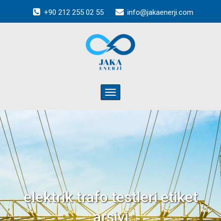
+90 212 255 02 55
info@jakaenerji.com
Toggle
navigation
elektrik trafo testleri
etiket
arşivi