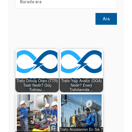
Trafo Dönüş Oranı (TTR)
Trafo Yağı Analizi (DGA)
Testi Nedir? Güç
Nedir? Enerji
Trafosu…
Trafolarında…
Trafo Arızalarının En Sık 7