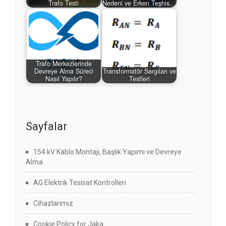
Trafo Testi
Nedeni ve Erken Teşhis…
Trafo Merkezlerinde
Devreye Alma Süreci
Transformatör Sargıları ve
Nasıl Yapılır?
Testleri
Sayfalar
154 kV Kablo Montajı, Başlık Yapımı ve Devreye
Alma
AG Elektrik Tesisat Kontrolleri
Cihazlarımız
Cookie Policy for Jaka