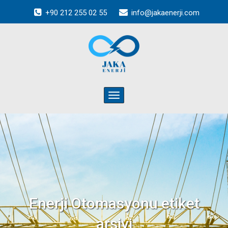
+90 212 255 02 55
info@jakaenerji.com
Toggle
navigation
Enerji Otomasyonu
etiket
arşivi