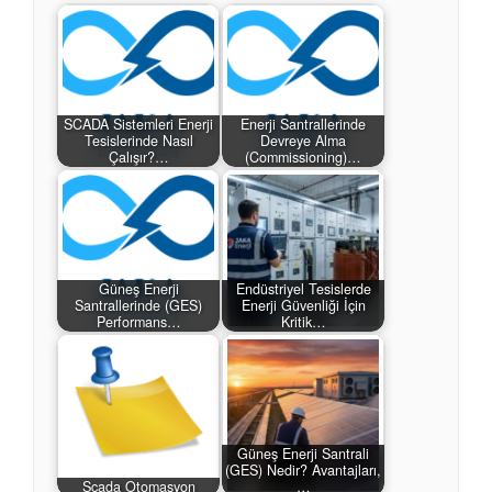
SCADA Sistemleri Enerji
Enerji Santrallerinde
Tesislerinde Nasıl
Devreye Alma
Çalışır?…
(Commissioning)…
Güneş Enerji
Endüstriyel Tesislerde
Santrallerinde (GES)
Enerji Güvenliği İçin
Performans…
Kritik…
Güneş Enerji Santrali
(GES) Nedir? Avantajları,
Scada Otomasyon
…