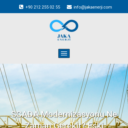
+90 212 255 02 55
info@jakaenerji.com
Toggle
navigation
SCADA Modernizasyonu Ne
Zaman Gerekir? Eski