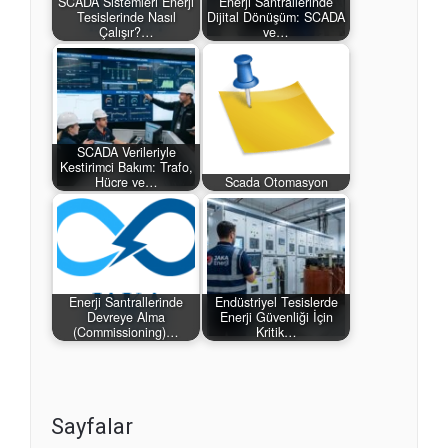
SCADA Sistemleri Enerji
Enerji Santrallerinde
Tesislerinde Nasıl
Dijital Dönüşüm: SCADA
Çalışır?…
ve…
SCADA Verileriyle
Kestirimci Bakım: Trafo,
Hücre ve…
Scada Otomasyon
Enerji Santrallerinde
Endüstriyel Tesislerde
Devreye Alma
Enerji Güvenliği İçin
(Commissioning)…
Kritik…
Sayfalar