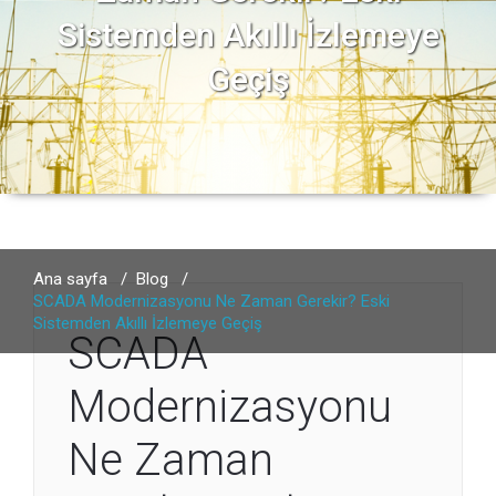
Sistemden Akıllı İzlemeye
Geçiş
Ana sayfa
/
Blog
/
SCADA Modernizasyonu Ne Zaman Gerekir? Eski
Sistemden Akıllı İzlemeye Geçiş
SCADA
Modernizasyonu
Ne Zaman