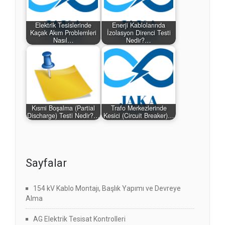
Elektrik Tesislerinde
Enerji Kablolarında
Kaçak Akım Problemleri
İzolasyon Direnci Testi
Nasıl…
Nedir?…
Kısmi Boşalma (Partial
Trafo Merkezlerinde
Discharge) Testi Nedir?…
Kesici (Circuit Breaker)…
Sayfalar
154 kV Kablo Montajı, Başlık Yapımı ve Devreye
Alma
AG Elektrik Tesisat Kontrolleri