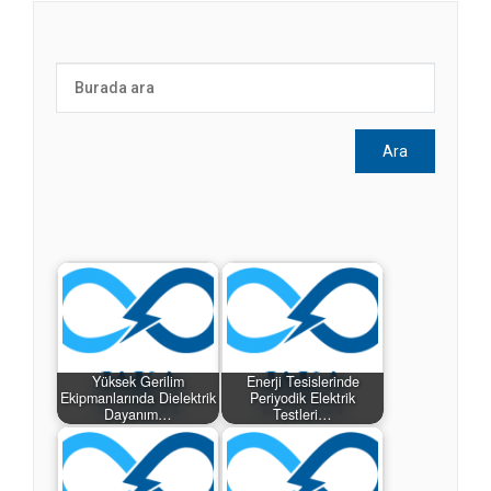
Yüksek Gerilim
Enerji Tesislerinde
Ekipmanlarında Dielektrik
Periyodik Elektrik
Dayanım…
Testleri…