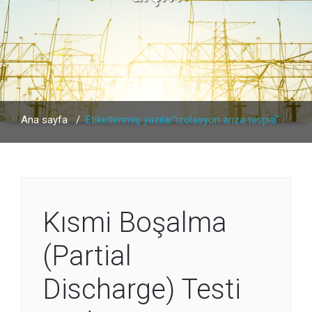
Ana sayfa
/
Etiketlenmiş yazılar"izolasyon arıza tespiti"
Kısmi Boşalma
(Partial
Discharge) Testi