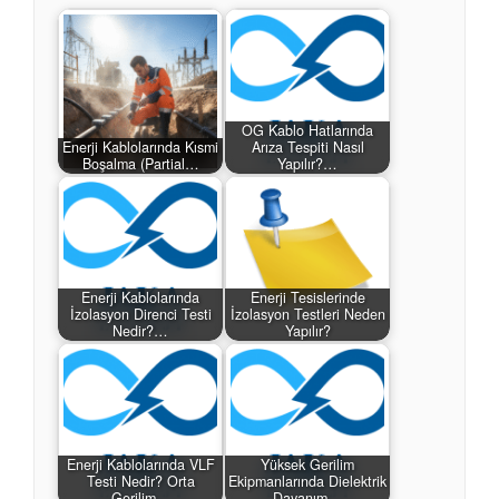
OG Kablo Hatlarında
Enerji Kablolarında Kısmi
Arıza Tespiti Nasıl
Boşalma (Partial…
Yapılır?…
Enerji Kablolarında
Enerji Tesislerinde
İzolasyon Direnci Testi
İzolasyon Testleri Neden
Nedir?…
Yapılır?
Enerji Kablolarında VLF
Yüksek Gerilim
Testi Nedir? Orta
Ekipmanlarında Dielektrik
Gerilim…
Dayanım…