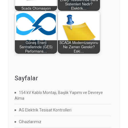
Sistemleri Nedir?
Scada Otomasyon
Elektrik…
Güneş Enerji
SCADA Modernizasyonu
Santrallerinde (GES)
Ne Zaman Gerekir?
Performans…
Eski…
Sayfalar
154 kV Kablo Montajı, Başlık Yapımı ve Devreye
Alma
AG Elektrik Tesisat Kontrolleri
Cihazlarımız