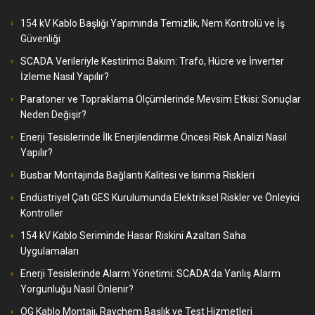
154 kV Kablo Başlığı Yapımında Temizlik, Nem Kontrolü ve İş
Güvenliği
SCADA Verileriyle Kestirimci Bakım: Trafo, Hücre ve İnverter
İzleme Nasıl Yapılır?
Paratoner ve Topraklama Ölçümlerinde Mevsim Etkisi: Sonuçlar
Neden Değişir?
Enerji Tesislerinde İlk Enerjilendirme Öncesi Risk Analizi Nasıl
Yapılır?
Busbar Montajında Bağlantı Kalitesi ve Isınma Riskleri
Endüstriyel Çatı GES Kurulumunda Elektriksel Riskler ve Önleyici
Kontroller
154 kV Kablo Seriminde Hasar Riskini Azaltan Saha
Uygulamaları
Enerji Tesislerinde Alarm Yönetimi: SCADA’da Yanlış Alarm
Yorgunluğu Nasıl Önlenir?
OG Kablo Montajı, Raychem Başlık ve Test Hizmetleri