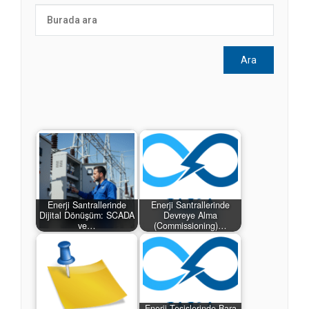
Enerji Santrallerinde
Enerji Santrallerinde
Dijital Dönüşüm: SCADA
Devreye Alma
ve…
(Commissioning)…
Enerji Tesislerinde Bara