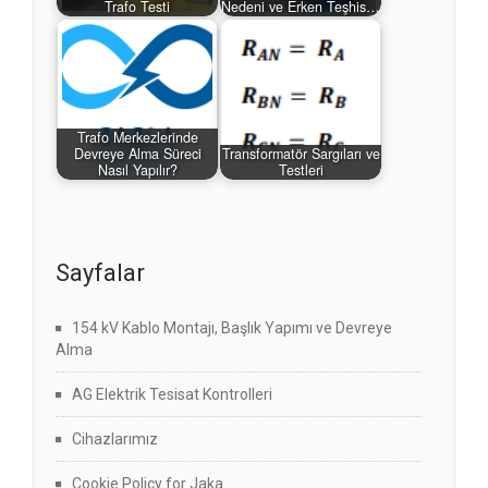
Trafo Testi
Nedeni ve Erken Teşhis…
Trafo Merkezlerinde
Devreye Alma Süreci
Transformatör Sargıları ve
Nasıl Yapılır?
Testleri
Sayfalar
154 kV Kablo Montajı, Başlık Yapımı ve Devreye
Alma
AG Elektrik Tesisat Kontrolleri
Cihazlarımız
Cookie Policy for Jaka