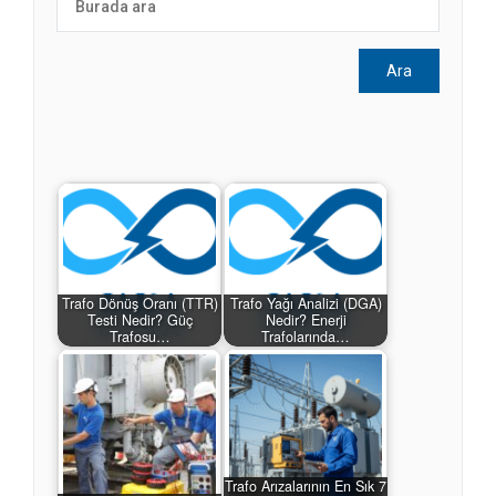
Trafo Dönüş Oranı (TTR)
Trafo Yağı Analizi (DGA)
Testi Nedir? Güç
Nedir? Enerji
Trafosu…
Trafolarında…
Trafo Arızalarının En Sık 7