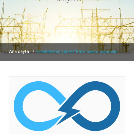
Ana sayfa
/
Etiketlenmiş yazılar"trafo bakım ölçümleri"