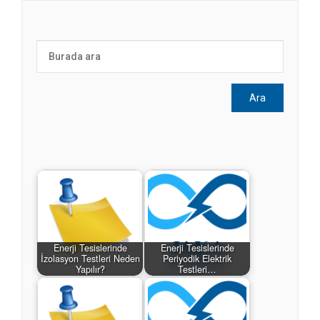
Enerji Tesislerinde
Enerji Tesislerinde
İzolasyon Testleri Neden
Periyodik Elektrik
Yapılır?
Testleri…