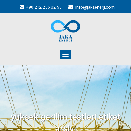
+90 212 255 02 55
info@jakaenerji.com
Toggle
navigation
yüksek gerilim testleri
etiket
arşivi