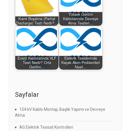
Yüksek Gerilim
Kısmi Boşalma (Partial
Kablolarında Devreye
Discharge) Testi Nedir?…
Alma Testleri…
Enerji Kablolarında VLF
Elektrik Tesislerinde
Testi Nedir? Orta
Kaçak Akım Problemleri
Gerilim…
Nasıl…
Sayfalar
154 kV Kablo Montajı, Başlık Yapımı ve Devreye
Alma
AG Elektrik Tesisat Kontrolleri