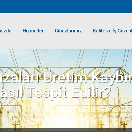
mızda
Hizmetler
Cihazlarımız
Kalite ve İş Güvenl
ızaları Üretim Kaybı
ıl Tespit Edilir?