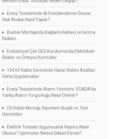
Mevsim Etkisi: Sonuçlar Neden Değişir?
Enerji Tesislerinde İlk Enerjilendirme Öncesi
Risk Analizi Nasıl Yapılır?
Busbar Montajında Bağlantı Kalitesi ve Isınma
Riskleri
Endüstriyel Çatı GES Kurulumunda Elektriksel
Riskler ve Önleyici Kontroller
154 kV Kablo Seriminde Hasar Riskini Azaltan
Saha Uygulamaları
Enerji Tesislerinde Alarm Yönetimi: SCADA’da
Yanlış Alarm Yorgunluğu Nasıl Önlenir?
OG Kablo Montajı, Raychem Başlık ve Test
Hizmetleri
Elektrik Tesisatı Uygunsuzluk Raporu Nasıl
Okunur? İşletmeler Nelere Dikkat Etmeli?