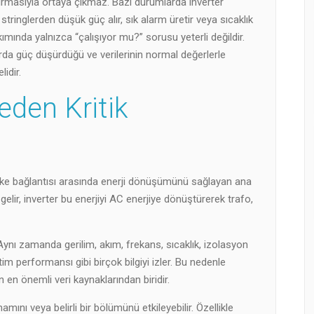
rmasıyla ortaya çıkmaz. Bazı durumlarda inverter
tringlerden düşük güç alır, sık alarm üretir veya sıcaklık
ımında yalnızca “çalışıyor mu?” sorusu yeterli değildir.
llarda güç düşürdüğü ve verilerinin normal değerlerle
idir.
eden Kritik
beke bağlantısı arasında enerji dönüşümünü sağlayan ana
 gelir, inverter bu enerjiyi AC enerjiye dönüştürerek trafo,
nı zamanda gerilim, akım, frekans, sıcaklık, izolasyon
tim performansı gibi birçok bilgiyi izler. Bu nedenle
 en önemli veri kaynaklarından biridir.
mını veya belirli bir bölümünü etkileyebilir. Özellikle