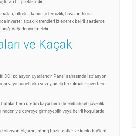
uşturan bir problemdir.
alları, filtreler, kabin içi temizlik, havalandırma
ıca inverter sıcaklık trendleri izlenerek belirli saatlerde
adığı değerlendirilmelidir.
ları ve Kaçak
iri DC izolasyon uyarılarıdır. Panel sahasında izolasyon
girişi veya panel arka yüzeyindeki bozulmalar inverterin
 hatalar hem üretim kaybı hem de elektriksel güvenlik
ı nedeniyle devreye girmeyebilir veya belirli koşullarda
 izolasyon ölçümü, string bazlı testler ve kablo bağlantı