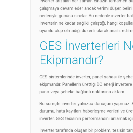
İnverter arızaları her zaman cihazın tamamen du
çalışmaya devam eder ancak verimi düşer, belirli s
nedeniyle gücünü sınırlar. Bu nedenle inverter bak
İnverterin ne kadar sağlıklı çalıştığı, hangi koşu
uyumlu olup olmadığı düzenli olarak analiz edilmel
GES İnverterleri N
Ekipmandır?
GES sistemlerinde inverter, panel sahası ile şe
ekipmandır. Panellerin ürettiği DC enerji invertere
pano veya şebeke bağlantı noktasına aktarır.
Bu süreçte inverter yalnızca dönüşüm yapmaz. Ay
durumu, hata kayıtları, haberleşme verileri ve üre
inverter, GES tesisinin performansını anlamak için
İnverter tarafında oluşan bir problem, tesisin tama