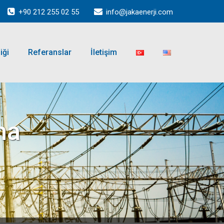
+90 212 255 02 55
info@jakaenerji.com
iği
Referanslar
İletişim
na