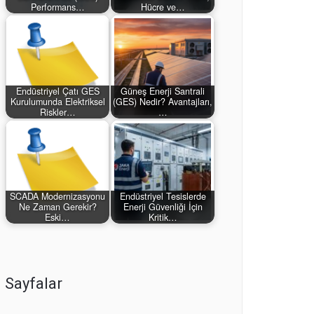
Performans…
Hücre ve…
Endüstriyel Çatı GES
Güneş Enerji Santrali
Kurulumunda Elektriksel
(GES) Nedir? Avantajları,
Riskler…
…
SCADA Modernizasyonu
Endüstriyel Tesislerde
Ne Zaman Gerekir?
Enerji Güvenliği İçin
Eski…
Kritik…
Sayfalar