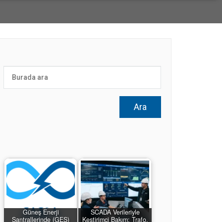
Güneş Enerji
SCADA Verileriyle
Santrallerinde (GES)
Kestirimci Bakım: Trafo,