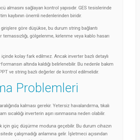
ü almasını sağlayan kontrol yapısıdır. GES tesislerinde
tim kaybının önemli nedenlerinden biridir.
 girişlere göre düşükse, bu durum string bağlantı
ör temassızlığı, gölgelenme, kirlenme veya kablo hasarı
inde kolay fark edilmez. Ancak inverter bazlı detaylı
erformansın altında kaldığı belirlenebilir. Bu nedenle bakım
PT ve string bazlı değerler de kontrol edilmelidir.
ma Problemleri
 aralığında kalması gerekir. Yetersiz havalandırma, tıkalı
rtam sıcaklığı inverterin aşırı ısınmasına neden olabilir.
ak için güç düşürme moduna geçebilir. Bu durum cihazın
ede çalışmadığı anlamına gelir. İşletmeci açısından