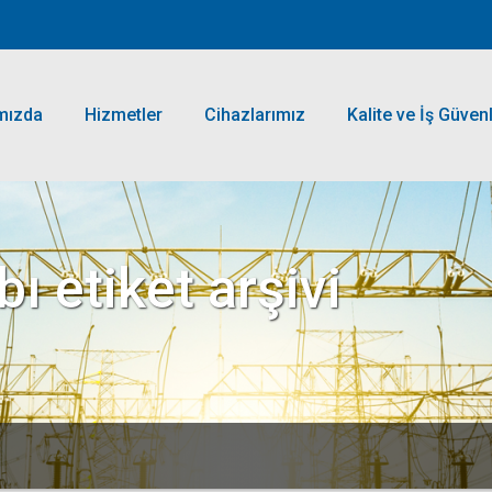
mızda
Hizmetler
Cihazlarımız
Kalite ve İş Güvenl
bı
etiket arşivi