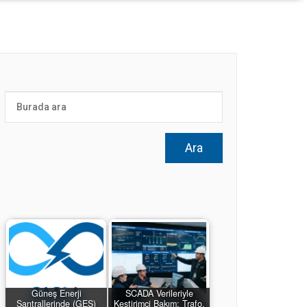
Güneş Enerji
SCADA Verileriyle
Santrallerinde (GES)
Kestirimci Bakım: Trafo,