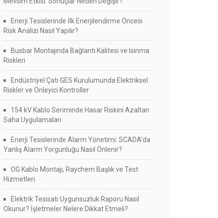
Mevsim Etkisi: Sonuçlar Neden Değişir?
Enerji Tesislerinde İlk Enerjilendirme Öncesi
Risk Analizi Nasıl Yapılır?
Busbar Montajında Bağlantı Kalitesi ve Isınma
Riskleri
Endüstriyel Çatı GES Kurulumunda Elektriksel
Riskler ve Önleyici Kontroller
154 kV Kablo Seriminde Hasar Riskini Azaltan
Saha Uygulamaları
Enerji Tesislerinde Alarm Yönetimi: SCADA’da
Yanlış Alarm Yorgunluğu Nasıl Önlenir?
OG Kablo Montajı, Raychem Başlık ve Test
Hizmetleri
Elektrik Tesisatı Uygunsuzluk Raporu Nasıl
Okunur? İşletmeler Nelere Dikkat Etmeli?