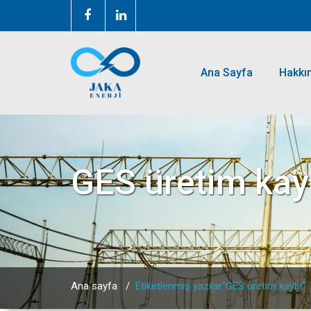
Ana Sayfa
Hakkı
GES üretim kay
Ana sayfa
/
Etiketlenmiş yazılar"GES üretim kaybı"