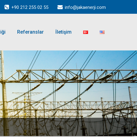
+90 212 255 02 55
info@jakaenerji.com
iği
Referanslar
İletişim