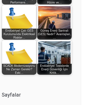
Performans…
Hücre ve…
Endüstriyel Çatı GES
Güneş Enerji Santrali
Kurulumunda Elektriksel
(GES) Nedir? Avantajları,
Riskler…
…
SCADA Modernizasyonu
Endüstriyel Tesislerde
Ne Zaman Gerekir?
Enerji Güvenliği İçin
Eski…
Kritik…
Sayfalar