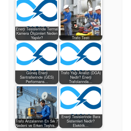
Enerji Tesislerinde Termal
Kamera Ölçümleri Neden
Yapılır?
Trafo Testi
Güneş Enerji
Trafo Yağı Analizi (DGA)
Santrallerinde (GES)
Nedir? Enerji
Performans…
Trafolarında…
Enerji Tesislerinde Bara
Trafo Arızalarının En Sık 7
Sistemleri Nedir?
Nedeni ve Erken Teşhis…
Elektrik…