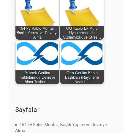
154 kV Kablo Montajı,
OG Kablo Ek Mufu
Başlık Yapımı ve Devreye
Uygulamasında
Alma
Sızdırmazlık ve Stres…
Yüksek Gerilim
Orta Gerilim Kablo
Kablolarında Devreye
Başlıkları (Raychem)
Alma Testleri…
Nedir?…
Sayfalar
154 kV Kablo Montajı, Başlık Yapımı ve Devreye
Alma