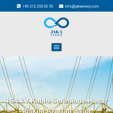
+90 212 255 02 55
info@jakaenerji.com
Toggle
navigation
154 kV Kablo Seriminde Hasar
Riskini Azaltan Saha