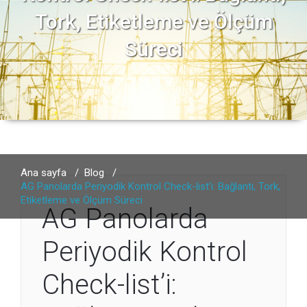
Tork, Etiketleme ve Ölçüm
Süreci
Ana sayfa
/
Blog
/
AG Panolarda Periyodik Kontrol Check-list’i: Bağlantı, Tork,
Etiketleme ve Ölçüm Süreci
AG Panolarda
Periyodik Kontrol
Check-list’i: