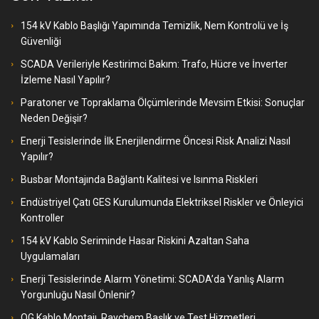
154 kV Kablo Başlığı Yapımında Temizlik, Nem Kontrolü ve İş
Güvenliği
SCADA Verileriyle Kestirimci Bakım: Trafo, Hücre ve İnverter
İzleme Nasıl Yapılır?
Paratoner ve Topraklama Ölçümlerinde Mevsim Etkisi: Sonuçlar
Neden Değişir?
Enerji Tesislerinde İlk Enerjilendirme Öncesi Risk Analizi Nasıl
Yapılır?
Busbar Montajında Bağlantı Kalitesi ve Isınma Riskleri
Endüstriyel Çatı GES Kurulumunda Elektriksel Riskler ve Önleyici
Kontroller
154 kV Kablo Seriminde Hasar Riskini Azaltan Saha
Uygulamaları
Enerji Tesislerinde Alarm Yönetimi: SCADA’da Yanlış Alarm
Yorgunluğu Nasıl Önlenir?
OG Kablo Montajı, Raychem Başlık ve Test Hizmetleri