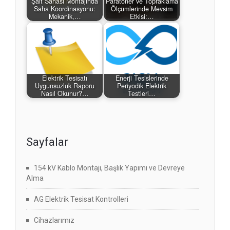
Şalt Sahası Montajında
Paratoner ve Topraklama
Saha Koordinasyonu:
Ölçümlerinde Mevsim
Mekanik,…
Etkisi:…
Elektrik Tesisatı
Enerji Tesislerinde
Uygunsuzluk Raporu
Periyodik Elektrik
Nasıl Okunur?…
Testleri…
Sayfalar
154 kV Kablo Montajı, Başlık Yapımı ve Devreye
Alma
AG Elektrik Tesisat Kontrolleri
Cihazlarımız