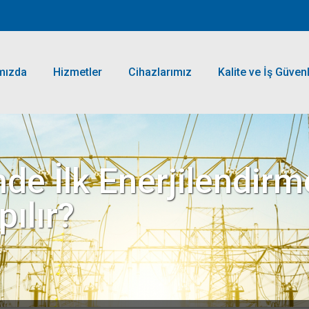
mızda
Hizmetler
Cihazlarımız
Kalite ve İş Güvenl
inde İlk Enerjilendir
pılır?