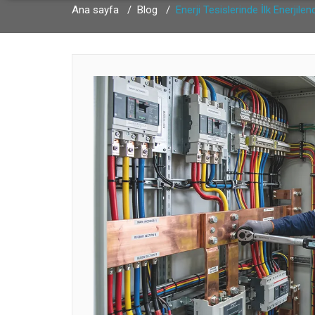
Ana sayfa
/
Blog
/
Enerji Tesislerinde İlk Enerjile