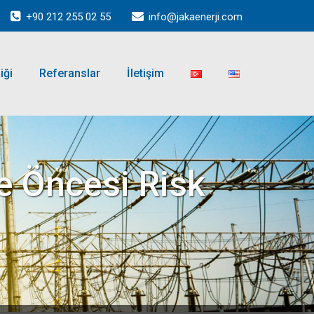
+90 212 255 02 55
info@jakaenerji.com
iği
Referanslar
İletişim
me Öncesi Risk