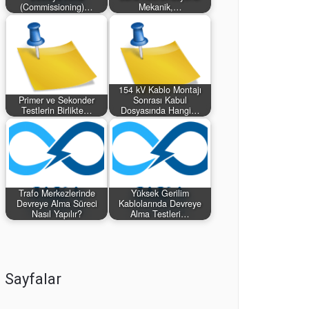
(Commissioning)…
Mekanik,…
154 kV Kablo Montajı
Primer ve Sekonder
Sonrası Kabul
Testlerin Birlikte…
Dosyasında Hangi…
Trafo Merkezlerinde
Yüksek Gerilim
Devreye Alma Süreci
Kablolarında Devreye
Nasıl Yapılır?
Alma Testleri…
Sayfalar