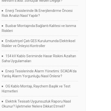
Mevsim Etkisi: Sonuçlar Neden Değişir?
Enerji Tesislerinde İlk Enerjilendirme Öncesi
Risk Analizi Nasıl Yapılır?
Busbar Montajında Bağlantı Kalitesi ve Isınma
Riskleri
Endüstriyel Çatı GES Kurulumunda Elektriksel
Riskler ve Önleyici Kontroller
154 kV Kablo Seriminde Hasar Riskini Azaltan
Saha Uygulamaları
Enerji Tesislerinde Alarm Yönetimi: SCADA’da
Yanlış Alarm Yorgunluğu Nasıl Önlenir?
OG Kablo Montajı, Raychem Başlık ve Test
Hizmetleri
Elektrik Tesisatı Uygunsuzluk Raporu Nasıl
Okunur? İşletmeler Nelere Dikkat Etmeli?