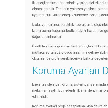
İlk enerjilendirme öncesinde yapılan elektriksel 
olması gerekir. Testlerin yalnızca yapılmış olması
uygunsuzluk varsa enerji verilmeden önce giderilm
İzolasyon direnci, süreklilik, topraklama ölçümleri,
kesici açma-kapama testleri, akım trafosu ve geri
değerlendirilmelidir.
Özellikle sınırda görünen test sonuçları dikkatle in
mutlaka sorunsuz olduğu anlamına gelmeyebilir. T
ölçümler ve proje gereklilikleriyle birlikte değerlend
Koruma Ayarları 
Enerji tesislerinde koruma sistemi, arıza anında
mekanizmasıdır. Bu nedenle ilk enerjilendirme ön
edilmelidir.
Koruma ayarları proje hesaplarına, kısa devre anali