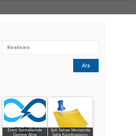
Enerji Santrallerinde
Şalt Sahası Montajında
Devreye Alma
Saha Koordinasyonu: