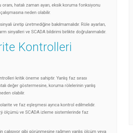
u oranı, hatalı zaman ayarı, eksik koruma fonksiyonu
 çalışmasına neden olabilir.
inyali üretip üretmediğine bakılmamalıdır. Röle ayarları,
alarm sinyalleri ve SCADA bildirimi birlikte doğrulanmalıdır.
ite Kontrolleri
trolleri kritik öneme sahiptir. Yanlış faz sırası
talı değer göstermesine, koruma rölelerinin yanlış
eden olabilir.
larite ve faz eşleşmesi ayrıca kontrol edilmelidir.
erji ölçümü ve SCADA izleme sistemlerinde faz
min çalışıyor gibi görünmesine rağmen yanlış ölçüm veya