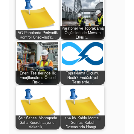
Paratoner ve Topraklama
AG Panolarda Periyodik
Ölçümlerinde Mevsim
Kontrol Check-list’i:…
Etkisi:…
Enerji Tesislerinde İlk
Topraklama Ölçümü
Enerjilendirme Öncesi
Nedir? Endüstriyel
Risk…
Tesislerde…
Şalt Sahası Montajında
154 kV Kablo Montajı
Saha Koordinasyonu:
Sonrası Kabul
Mekanik,…
Dosyasında Hangi…