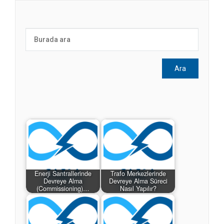
Enerji Santrallerinde
Trafo Merkezlerinde
Devreye Alma
Devreye Alma Süreci
(Commissioning)…
Nasıl Yapılır?