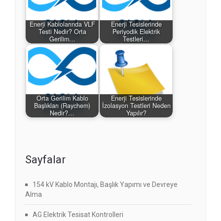
Enerji Kablolarında VLF
Enerji Tesislerinde
Testi Nedir? Orta
Periyodik Elektrik
Gerilim…
Testleri…
Orta Gerilim Kablo
Enerji Tesislerinde
Başlıkları (Raychem)
İzolasyon Testleri Neden
Nedir?…
Yapılır?
Sayfalar
154 kV Kablo Montajı, Başlık Yapımı ve Devreye
Alma
AG Elektrik Tesisat Kontrolleri