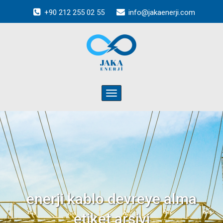
+90 212 255 02 55
info@jakaenerji.com
Toggle
navigation
enerji kablo devreye alma
etiket arşivi