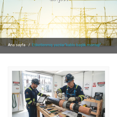
Ana sayfa
/
Etiketlenmiş yazılar"kablo başlık montajı"