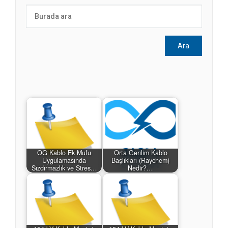
OG Kablo Ek Mufu
Orta Gerilim Kablo
Uygulamasında
Başlıkları (Raychem)
Sızdırmazlık ve Stres…
Nedir?…