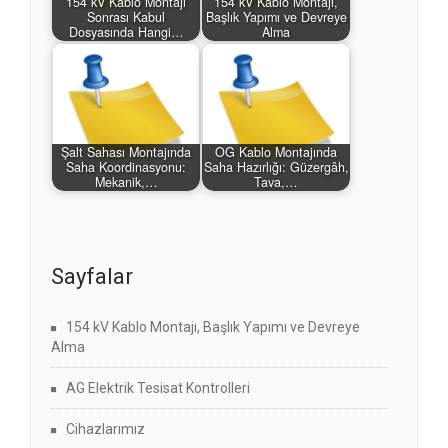
154 kV Kablo Montajı
154 kV Kablo Montajı,
Sonrası Kabul
Başlık Yapımı ve Devreye
Dosyasında Hangi…
Alma
Şalt Sahası Montajında
OG Kablo Montajında
Saha Koordinasyonu:
Saha Hazırlığı: Güzergâh,
Mekanik,…
Tava,…
Sayfalar
154 kV Kablo Montajı, Başlık Yapımı ve Devreye
Alma
AG Elektrik Tesisat Kontrolleri
Cihazlarımız