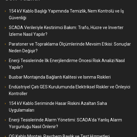
154 kV Kablo Başlığı Yapımında Temizlik, Nem Kontrolü ve İş
Güvenliği
SCADA Verileriyle Kestirimci Bakım: Trafo, Hücre ve İnverter
İzleme Nasıl Yapılır?
Paratoner ve Topraklama Ölçümlerinde Mevsim Etkisi: Sonuçlar
Neden Değişir?
Enerji Tesislerinde İlk Enerjilendirme Öncesi Risk Analizi Nasıl
Yapılır?
Busbar Montajında Bağlantı Kalitesi ve Isınma Riskleri
Endüstriyel Çatı GES Kurulumunda Elektriksel Riskler ve Önleyici
Kontroller
154 kV Kablo Seriminde Hasar Riskini Azaltan Saha
Uygulamaları
Enerji Tesislerinde Alarm Yönetimi: SCADA’da Yanlış Alarm
Yorgunluğu Nasıl Önlenir?
OG Kablo Montajı, Raychem Başlık ve Test Hizmetleri