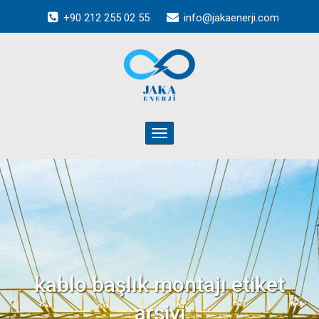
+90 212 255 02 55
info@jakaenerji.com
Toggle
navigation
kablo başlık montajı
etiket
arşivi