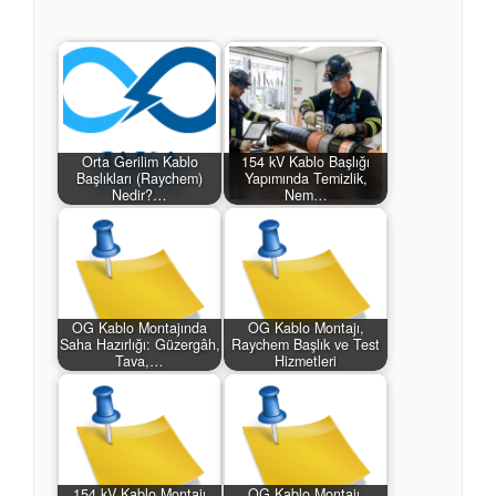
Orta Gerilim Kablo
154 kV Kablo Başlığı
Başlıkları (Raychem)
Yapımında Temizlik,
Nedir?…
Nem…
OG Kablo Montajında
OG Kablo Montajı,
Saha Hazırlığı: Güzergâh,
Raychem Başlık ve Test
Tava,…
Hizmetleri
154 kV Kablo Montajı
OG Kablo Montajı,