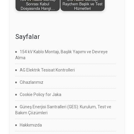
Sonrası Kabul
Raychem Başlık ve Test
Dosyasında Hangi…
Hizmetleri
Sayfalar
154 kV Kablo Montajı, Başlık Yapımı ve Devreye
Alma
AG Elektrik Tesisat Kontrolleri
Cihazlarımız
Cookie Policy for Jaka
Güneş Enerjisi Santralleri (GES): Kurulum, Test ve
Bakım Çözümleri
Hakkımızda