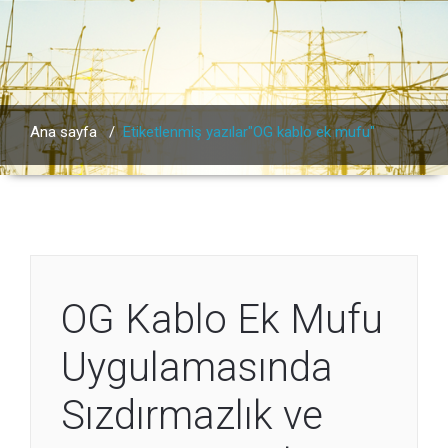
Ana sayfa
/
Etiketlenmiş yazılar"OG kablo ek mufu"
OG Kablo Ek Mufu
Uygulamasında
Sızdırmazlık ve