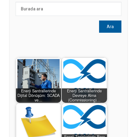
Enerji Santrallerinde
Enerji Santrallerinde
Dijital Dönüşüm: SCADA
Devreye Alma
ve…
(Commissioning)…
Enerji Tesislerinde Bara