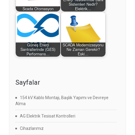
Sistemleri Nedir?
Scada Otomasyon
Elektrik…
Güneş Enerji
SCADA Modernizasyonu
Santrallerinde (GES)
Ne Zaman Gerekir?
Performans…
Eski…
Sayfalar
154 kV Kablo Montajı, Başlık Yapımı ve Devreye
Alma
AG Elektrik Tesisat Kontrolleri
Cihazlarımız