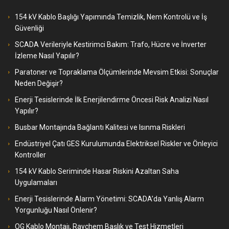
154 kV Kablo Başlığı Yapımında Temizlik, Nem Kontrolü ve İş
Güvenliği
SCADA Verileriyle Kestirimci Bakım: Trafo, Hücre ve İnverter
İzleme Nasıl Yapılır?
Paratoner ve Topraklama Ölçümlerinde Mevsim Etkisi: Sonuçlar
Neden Değişir?
Enerji Tesislerinde İlk Enerjilendirme Öncesi Risk Analizi Nasıl
Yapılır?
Busbar Montajında Bağlantı Kalitesi ve Isınma Riskleri
Endüstriyel Çatı GES Kurulumunda Elektriksel Riskler ve Önleyici
Kontroller
154 kV Kablo Seriminde Hasar Riskini Azaltan Saha
Uygulamaları
Enerji Tesislerinde Alarm Yönetimi: SCADA’da Yanlış Alarm
Yorgunluğu Nasıl Önlenir?
OG Kablo Montajı, Raychem Başlık ve Test Hizmetleri