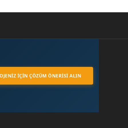
OJENIZ İÇIN ÇÖZÜM ÖNERISI ALIN