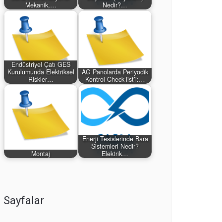
Mekanik,…
Nedir?…
Endüstriyel Çatı GES
Kurulumunda Elektriksel
AG Panolarda Periyodik
Riskler…
Kontrol Check-list’i:…
Enerji Tesislerinde Bara
Sistemleri Nedir?
Montaj
Elektrik…
Sayfalar