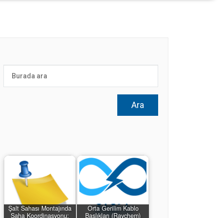
Şalt Sahası Montajında
Orta Gerilim Kablo
Saha Koordinasyonu:
Başlıkları (Raychem)