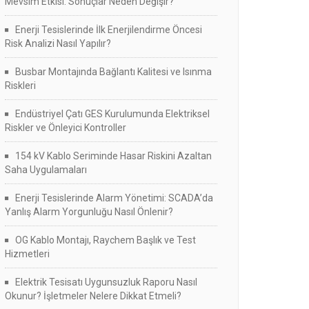
Mevsim Etkisi: Sonuçlar Neden Değişir?
Enerji Tesislerinde İlk Enerjilendirme Öncesi
Risk Analizi Nasıl Yapılır?
Busbar Montajında Bağlantı Kalitesi ve Isınma
Riskleri
Endüstriyel Çatı GES Kurulumunda Elektriksel
Riskler ve Önleyici Kontroller
154 kV Kablo Seriminde Hasar Riskini Azaltan
Saha Uygulamaları
Enerji Tesislerinde Alarm Yönetimi: SCADA’da
Yanlış Alarm Yorgunluğu Nasıl Önlenir?
OG Kablo Montajı, Raychem Başlık ve Test
Hizmetleri
Elektrik Tesisatı Uygunsuzluk Raporu Nasıl
Okunur? İşletmeler Nelere Dikkat Etmeli?