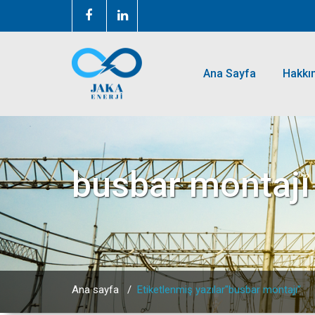
Ana Sayfa
Hakkı
busbar montajı
Ana sayfa
/
Etiketlenmiş yazılar"busbar montajı"