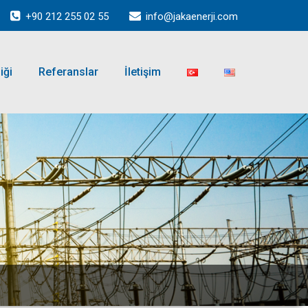
+90 212 255 02 55
info@jakaenerji.com
iği
Referanslar
İletişim