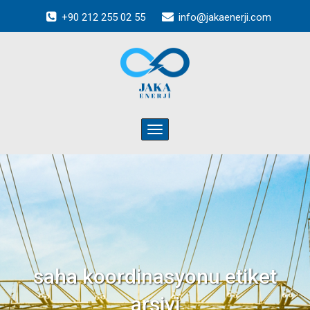
+90 212 255 02 55
info@jakaenerji.com
Toggle
navigation
saha koordinasyonu
etiket
arşivi