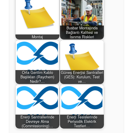
Busbar Montajında
Bağlantı Kalitesi ve
Montaj
Isınma Riskleri
Orta Gerilim Kablo
Güneş Enerjisi Santralleri
Başlıkları (Raychem)
(GES): Kurulum, Test
Nedir?…
ve…
Enerji Santrallerinde
Enerji Tesislerinde
Devreye Alma
Periyodik Elektrik
(Commissioning)…
Testleri…